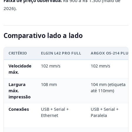
Faixa de preço observada:
R$ 900 a R$ 1.300 (maio de
2026).
Comparativo lado a lado
CRITÉRIO
ELGIN L42 PRO FULL
ARGOX OS-214 PLUS
Velocidade
102 mm/s
102 mm/s
máx.
Largura
108 mm
104 mm (etiqueta
máx.
até 110mm)
impressão
Conexões
USB + Serial +
USB + Serial +
Ethernet
Paralela