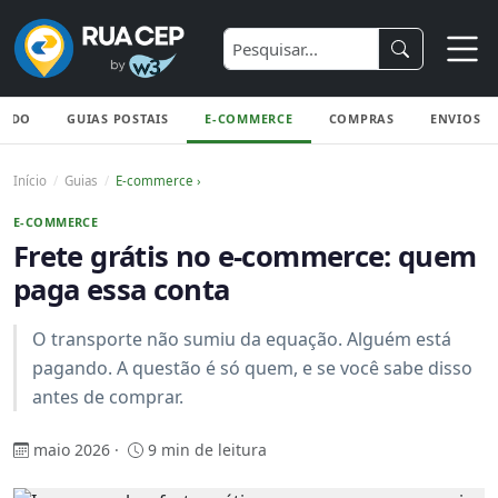
TUDO
GUIAS POSTAIS
E-COMMERCE
COMPRAS
ENVIOS E
Início
Guias
E-commerce ›
E-COMMERCE
Frete grátis no e-commerce: quem
paga essa conta
O transporte não sumiu da equação. Alguém está
pagando. A questão é só quem, e se você sabe disso
antes de comprar.
maio 2026 ·
9 min de leitura