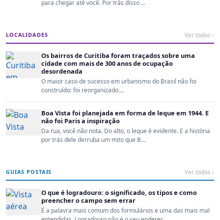
para chegar até você. Por trás disso ...
LOCALIDADES
Ver todos ›
Os bairros de Curitiba foram traçados sobre uma
cidade com mais de 300 anos de ocupação
desordenada
O maior caso de sucesso em urbanismo do Brasil não foi
construído: foi reorganizado....
Boa Vista foi planejada em forma de leque em 1944. E
não foi Paris a inspiração
Da rua, você não nota. Do alto, o leque é evidente. E a história
por trás dele derruba um mito que B...
GUIAS POSTAIS
Ver todos ›
O que é logradouro: o significado, os tipos e como
preencher o campo sem errar
É a palavra mais comum dos formulários e uma das mais mal
entendidas. Logradouro não é o seu endereç...