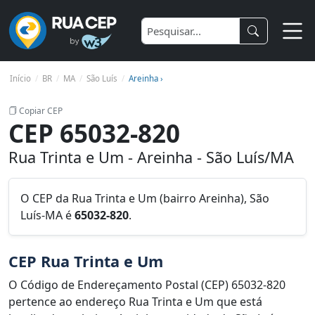
Início
BR
MA
São Luís
Areinha ›
Copiar CEP
CEP 65032-820
Rua Trinta e Um - Areinha - São Luís/MA
O CEP da Rua Trinta e Um (bairro Areinha), São
Luís-MA é
65032-820
.
CEP Rua Trinta e Um
O Código de Endereçamento Postal (CEP) 65032-820
pertence ao endereço Rua Trinta e Um que está