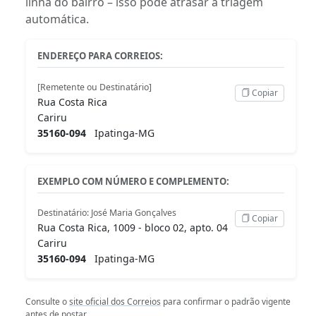
linha do bairro – isso pode atrasar a triagem
automática.
ENDEREÇO PARA CORREIOS:
[Remetente ou Destinatário]
Copiar
Rua Costa Rica
Cariru
35160-094
Ipatinga-MG
EXEMPLO COM NÚMERO E COMPLEMENTO:
Destinatário: José Maria Gonçalves
Copiar
Rua Costa Rica, 1009 - bloco 02, apto. 04
Cariru
35160-094
Ipatinga-MG
Consulte o
site oficial dos Correios
para confirmar o padrão vigente
antes de postar.