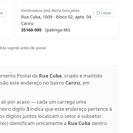
Destinatário: José Maria Gonçalves
ar
Copiar
Rua Cuba, 1009 - bloco 02, apto. 04
Cariru
35160-095
Ipatinga-MG
rão vigente antes de postar.
amento Postal da
Rua Cuba
, criado e mantido
cisão este endereço no bairro
Cariru
, em
o ali por acaso — cada um carrega uma
meiro dígito
3
indica que este endereço pertence à
os dígitos juntos localizam o setor e subsetor
ufixo) identificam unicamente a
Rua Cuba
dentro