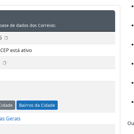
base de dados dos Correios:
5
 CEP está ativo
a
Cidade
Bairros da Cidade
as Gerais
Ou