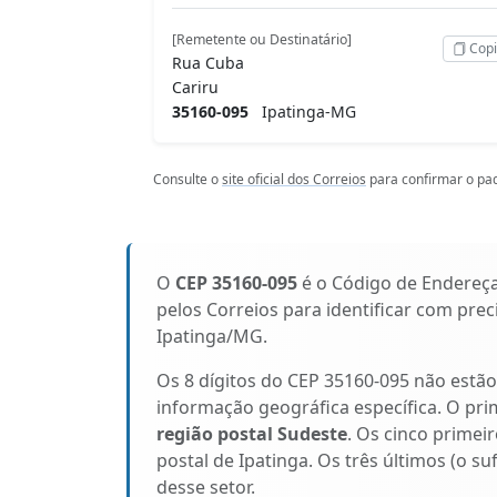
[Remetente ou Destinatário]
Copi
Rua Cuba
Cariru
35160-095
Ipatinga-MG
Consulte o
site oficial dos Correios
para confirmar o pad
O
CEP 35160-095
é o Código de Endereç
pelos Correios para identificar com pre
Ipatinga/MG.
Os 8 dígitos do CEP 35160-095 não estã
informação geográfica específica. O pri
região postal Sudeste
. Os cinco primeir
postal de Ipatinga. Os três últimos (o s
desse setor.