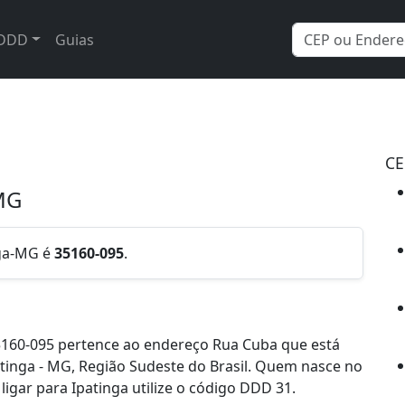
DDD
Guias
CE
/MG
nga-MG é
35160-095
.
5160-095 pertence ao endereço Rua Cuba que está
patinga - MG, Região Sudeste do Brasil. Quem nasce no
igar para Ipatinga utilize o código DDD 31.