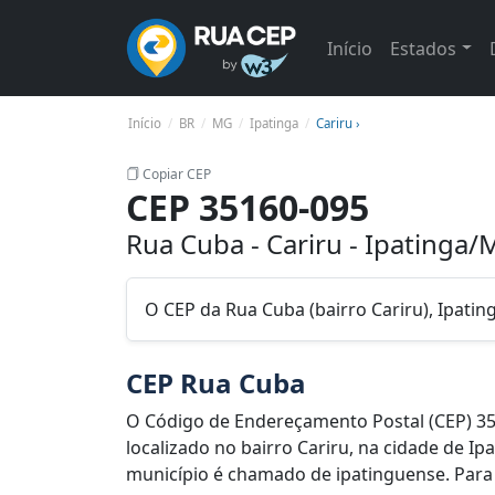
Início
Estados
Início
BR
MG
Ipatinga
Cariru ›
Copiar CEP
CEP 35160-095
Rua Cuba - Cariru - Ipatinga
O CEP da Rua Cuba (bairro Cariru), Ipati
CEP Rua Cuba
O Código de Endereçamento Postal (CEP) 3
localizado no bairro Cariru, na cidade de I
município é chamado de ipatinguense. Para l