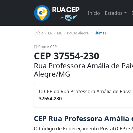
Início
Estados
Início
BR
MG
Pouso Alegre
Fátima I ›
Copiar CEP
CEP 37554-230
Rua Professora Amália de Paiv
Alegre/MG
O CEP da Rua Professora Amália de Paiva 
37554-230
.
CEP Rua Professora Amália 
O Código de Endereçamento Postal (CEP) 3