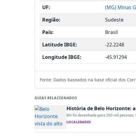
UF:
(
MG
) Minas G
Região:
Sudeste
País:
Brasil
Latitude IBGE:
-22.2248
Longitude IBGE:
-45.91294
Fonte: Dados baseados na base oficial dos Corre
GUIAS RELACIONADOS
História de Belo Horizonte: 
BH foi desenhada para 200 mil pessoas. H
LOCALIDADES