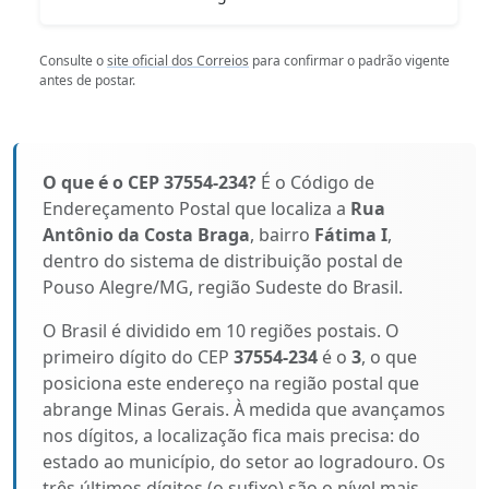
Consulte o
site oficial dos Correios
para confirmar o padrão vigente
antes de postar.
O que é o CEP 37554-234?
É o Código de
Endereçamento Postal que localiza a
Rua
Antônio da Costa Braga
, bairro
Fátima I
,
dentro do sistema de distribuição postal de
Pouso Alegre/MG, região Sudeste do Brasil.
O Brasil é dividido em 10 regiões postais. O
primeiro dígito do CEP
37554-234
é o
3
, o que
posiciona este endereço na região postal que
abrange Minas Gerais. À medida que avançamos
nos dígitos, a localização fica mais precisa: do
estado ao município, do setor ao logradouro. Os
três últimos dígitos (o sufixo) são o nível mais