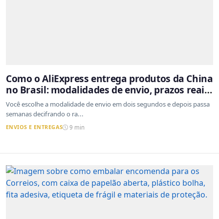
Como o AliExpress entrega produtos da China
no Brasil: modalidades de envio, prazos reais
e o que a Cainiao tem a ver com isso
Você escolhe a modalidade de envio em dois segundos e depois passa
semanas decifrando o ra...
ENVIOS E ENTREGAS
9 min