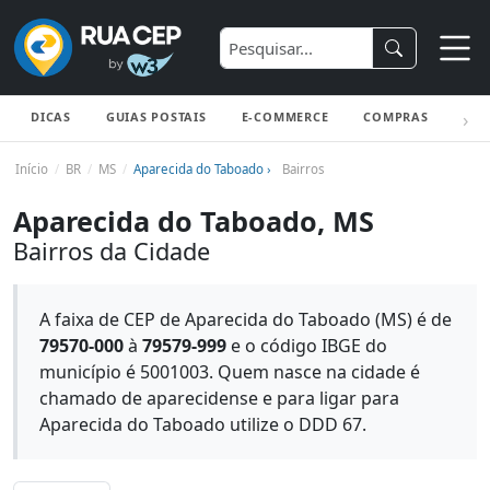
DICAS
GUIAS POSTAIS
E-COMMERCE
COMPRAS
ENV
Início
BR
MS
Aparecida do Taboado ›
Bairros
Aparecida do Taboado, MS
Bairros da Cidade
A faixa de CEP de Aparecida do Taboado (MS) é de
79570-000
à
79579-999
e o código IBGE do
município é 5001003. Quem nasce na cidade é
chamado de aparecidense e para ligar para
Aparecida do Taboado utilize o DDD 67.