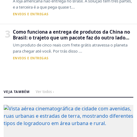
A loja americana não entrega no Brasil. A solução tem três partes,
e a terceira é a que pega quase t...
ENVIOS E ENTREGAS
3
Como funciona a entrega de produtos da China no
Brasil: o trajeto que um pacote faz do outro lado
do mundo até a sua casa
Um produto de cinco reais com frete grátis atravessa o planeta
para chegar até você. Por trás disso ...
ENVIOS E ENTREGAS
VEJA TAMBÉM
Ver todos ›