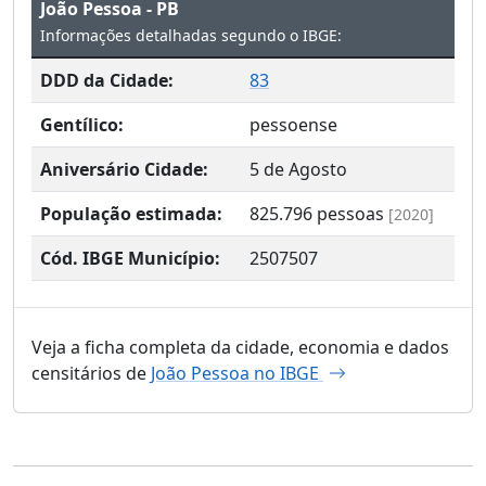
João Pessoa - PB
Informações detalhadas segundo o IBGE:
DDD da Cidade:
83
Gentílico:
pessoense
Aniversário Cidade:
5 de Agosto
População estimada:
825.796
pessoas
[2020]
Cód. IBGE Município:
2507507
Veja a ficha completa da cidade, economia e dados
censitários de
João Pessoa no IBGE