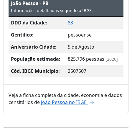
João Pessoa - PB
Informações detalhadas segundo o IBGE:
DDD da Cidade:
83
Gentílico:
pessoense
Aniversário Cidade:
5 de Agosto
População estimada:
825.796
pessoas
[2020]
Cód. IBGE Município:
2507507
Veja a ficha completa da cidade, economia e dados
censitários de
João Pessoa no IBGE