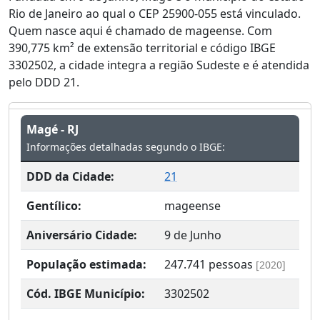
Rio de Janeiro ao qual o CEP 25900-055 está vinculado.
Quem nasce aqui é chamado de mageense. Com
390,775 km² de extensão territorial e código IBGE
3302502, a cidade integra a região Sudeste e é atendida
pelo DDD 21.
Magé - RJ
Informações detalhadas segundo o IBGE:
DDD da Cidade:
21
Gentílico:
mageense
Aniversário Cidade:
9 de Junho
População estimada:
247.741
pessoas
[2020]
Cód. IBGE Município:
3302502