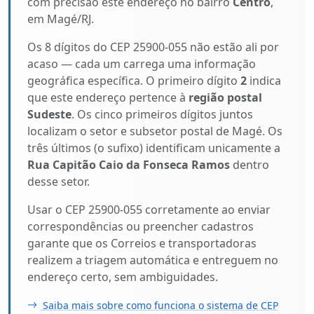
com precisão este endereço no bairro
Centro
,
em Magé/RJ.
Os 8 dígitos do CEP 25900-055 não estão ali por
acaso — cada um carrega uma informação
geográfica específica. O primeiro dígito
2
indica
que este endereço pertence à
região postal
Sudeste
. Os cinco primeiros dígitos juntos
localizam o setor e subsetor postal de Magé. Os
três últimos (o sufixo) identificam unicamente a
Rua Capitão Caio da Fonseca Ramos
dentro
desse setor.
Usar o CEP 25900-055 corretamente ao enviar
correspondências ou preencher cadastros
garante que os Correios e transportadoras
realizem a triagem automática e entreguem no
endereço certo, sem ambiguidades.
Saiba mais sobre como funciona o sistema de CEP