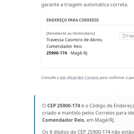
garante a triagem automática correta.
ENDEREÇO PARA CORREIOS:
[Remetente ou Destinatário]
Copi
Travessa Casimiro de Abreu
Comendador Reis
25900-174
Magé-RJ
Consulte o
site oficial dos Correios
para confirmar o pad
O
CEP 25900-174
é o Código de Endereç
criado e mantido pelos Correios para id
Comendador Reis
, em Magé/RJ.
Os 8 dígitos do CEP 25900-174 não estã