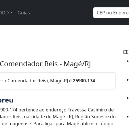
DDD
Guias
CE
- Comendador Reis - Magé/RJ
irro Comendador Reis), Magé-RJ é
25900-174
.
breu
900-174 pertence ao endereço Travessa Casimiro de
ador Reis, na cidade de Magé - RJ, Região Sudeste do
de mageense. Para ligar para Magé utilize o código