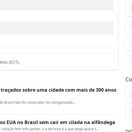
2
7
ios (ECT).
Co
m traçados sobre uma cidade com mais de 300 anos
Brasil não foi construído: foi reorganizado....
s EUA no Brasil sem cair em cilada na alfândega
 solução tem três partes, e a terceira é a que pega quase t...
DD