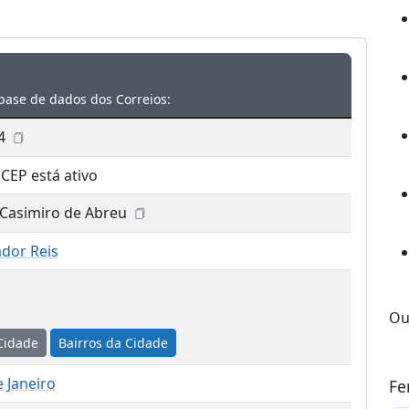
base de dados dos Correios:
4
 CEP está ativo
 Casimiro de Abreu
dor Reis
Ou
Cidade
Bairros da Cidade
e Janeiro
Fe