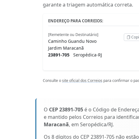
garante a triagem automática correta.
ENDEREÇO PARA CORREIOS:
[Remetente ou Destinatário]
Copi
Caminho Guandu Novo
Jardim Maracanã
23891-705
Seropédica-RJ
Consulte o
site oficial dos Correios
para confirmar o pad
O
CEP 23891-705
é o Código de Endereç
e mantido pelos Correios para identific
Maracanã
, em Seropédica/RJ.
Os 8 dígitos do CEP 23891-705 não estã