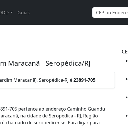
DDD
Guias
CE
m Maracanã - Seropédica/RJ
ardim Maracanã), Seropédica-RJ é
23891-705
.
23891-705 pertence ao endereço Caminho Guandu
aracanã, na cidade de Seropédica - RJ, Região
 é chamado de seropedicense. Para ligar para