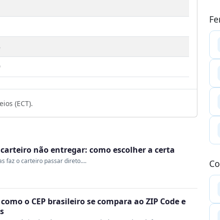
Fe
5
9
ios (ECT).
o carteiro não entregar: como escolher a certa
 faz o carteiro passar direto....
Co
 como o CEP brasileiro se compara ao ZIP Code e
s