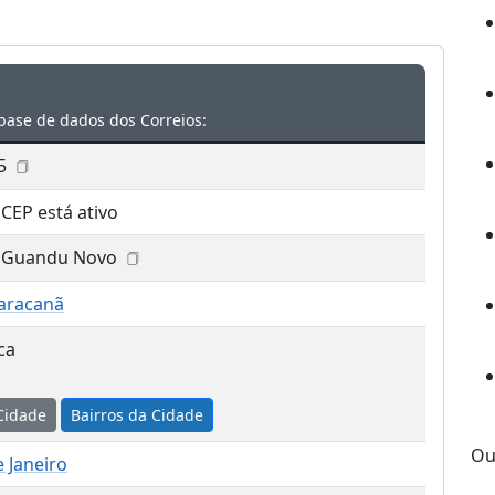
base de dados dos Correios:
5
 CEP está ativo
 Guandu Novo
aracanã
ca
Cidade
Bairros da Cidade
Ou
e Janeiro