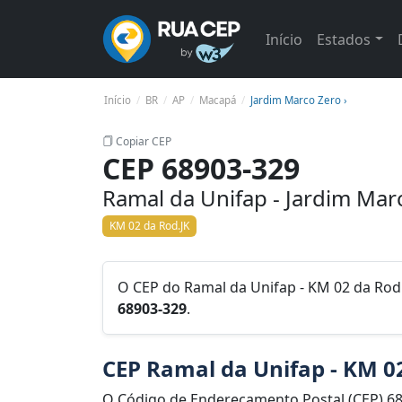
Início
Estados
Início
BR
AP
Macapá
Jardim Marco Zero ›
Copiar CEP
CEP 68903-329
Ramal da Unifap - Jardim Ma
KM 02 da Rod.JK
O CEP do Ramal da Unifap - KM 02 da Rod.
68903-329
.
CEP Ramal da Unifap - KM 0
O Código de Endereçamento Postal (CEP) 6