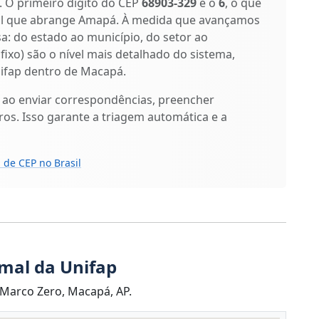
s. O primeiro dígito do CEP
68903-329
é o
6
, o que
tal que abrange Amapá. À medida que avançamos
isa: do estado ao município, do setor ao
ufixo) são o nível mais detalhado do sistema,
ifap dentro de Macapá.
 ao enviar correspondências, preencher
os. Isso garante a triagem automática e a
 de CEP no Brasil
mal da Unifap
 Marco Zero, Macapá, AP.