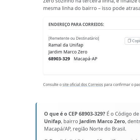
Zero sozinho na terceira linha, e final
mesma linha do bairro – isso pode atras
ENDEREÇO PARA CORREIOS:
[Remetente ou Destinatário]
Copi
Ramal da Unifap
Jardim Marco Zero
68903-329
Macapá-AP
Consulte o
site oficial dos Correios
para confirmar o pad
O que é o CEP 68903-329?
É o Código de
Unifap
, bairro
Jardim Marco Zero
, dent
Macapá/AP, região Norte do Brasil.