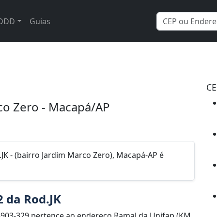
DDD
Guias
CE
rco Zero - Macapá/AP
JK - (bairro Jardim Marco Zero), Macapá-AP é
2 da Rod.JK
8903-329 pertence ao endereço Ramal da Unifap (KM