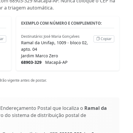
ize com 68903-329 Macapá-AP. Nunca coloque o CEP na
ar a triagem automática.
EXEMPLO COM NÚMERO E COMPLEMENTO:
Destinatário: José Maria Gonçalves
ar
Copiar
Ramal da Unifap, 1009 - bloco 02,
apto. 04
Jardim Marco Zero
68903-329
Macapá-AP
rão vigente antes de postar.
 Endereçamento Postal que localiza o
Ramal da
ro do sistema de distribuição postal de