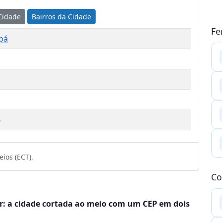
Cidade
Bairros da Cidade
Fe
pá
6
ios (ECT).
Co
r: a cidade cortada ao meio com um CEP em dois