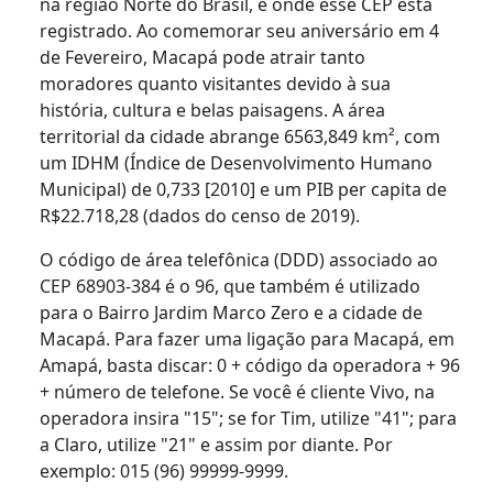
na região Norte do Brasil, é onde esse CEP está
registrado. Ao comemorar seu aniversário em 4
de Fevereiro, Macapá pode atrair tanto
moradores quanto visitantes devido à sua
história, cultura e belas paisagens. A área
territorial da cidade abrange 6563,849 km², com
um IDHM (Índice de Desenvolvimento Humano
Municipal) de 0,733 [2010] e um PIB per capita de
R$22.718,28 (dados do censo de 2019).
O código de área telefônica (DDD) associado ao
CEP 68903-384 é o 96, que também é utilizado
para o Bairro Jardim Marco Zero e a cidade de
Macapá. Para fazer uma ligação para Macapá, em
Amapá, basta discar: 0 + código da operadora + 96
+ número de telefone. Se você é cliente Vivo, na
operadora insira "15"; se for Tim, utilize "41"; para
a Claro, utilize "21" e assim por diante. Por
exemplo: 015 (96) 99999-9999.