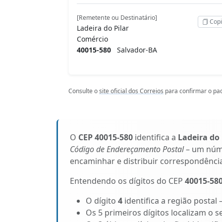
[Remetente ou Destinatário]
Copi
Ladeira do Pilar
Comércio
40015-580
Salvador-BA
Consulte o
site oficial dos Correios
para confirmar o pad
O
CEP 40015-580
identifica a
Ladeira do 
Código de Endereçamento Postal
– um núme
encaminhar e distribuir correspondênci
Entendendo os dígitos do CEP
40015-58
O dígito
4
identifica a região postal 
Os 5 primeiros dígitos localizam o s