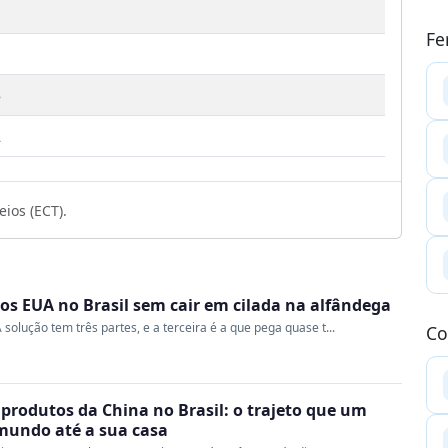
Fe
3
2
ios (ECT).
s EUA no Brasil sem cair em cilada na alfândega
 solução tem três partes, e a terceira é a que pega quase t...
Co
produtos da China no Brasil: o trajeto que um
 mundo até a sua casa