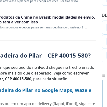
s atravessa o planeta para chegar até você. Por trás disso ...
DD
rodutos da China no Brasil: modalidades de envio,
ao tem a ver com isso
ois segundos e depois passa semanas decifrando o rastreio. En...
deira do Pilar – CEP 40015-580?
 que seu pedido no iFood chegue no trecho errado
re mais do que o esperado. Veja como escrever
ar
,
CEP 40015-580
, para cada situação.
deira do Pilar no Google Maps, Waze e
s ou em um app de delivery (Rappi, iFood), siga este