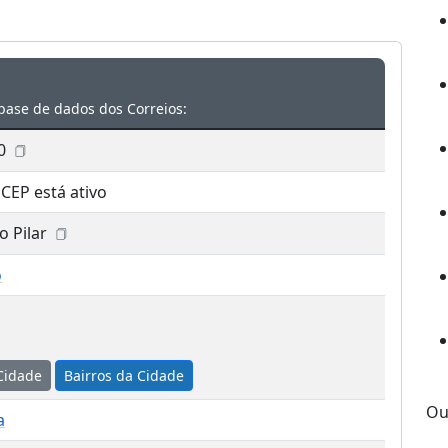
base de dados dos Correios:
0
 CEP está ativo
o Pilar
o
Cidade
Bairros da Cidade
Ou
a