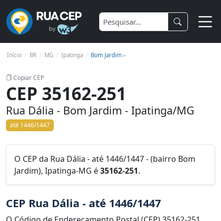
Início
BR
MG
Ipatinga
Bom Jardim ›
Copiar CEP
CEP 35162-251
Rua Dália - Bom Jardim - Ipatinga/MG
até 1446/1447
O CEP da Rua Dália - até 1446/1447 - (bairro Bom
Jardim), Ipatinga-MG é
35162-251
.
CEP Rua Dália - até 1446/1447
O Código de Endereçamento Postal (CEP) 35162-251