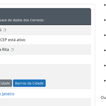
base de dados dos Correios:
5
 CEP está ativo
 Rita
o
Cidade
Bairros da Cidade
e Janeiro
Ou