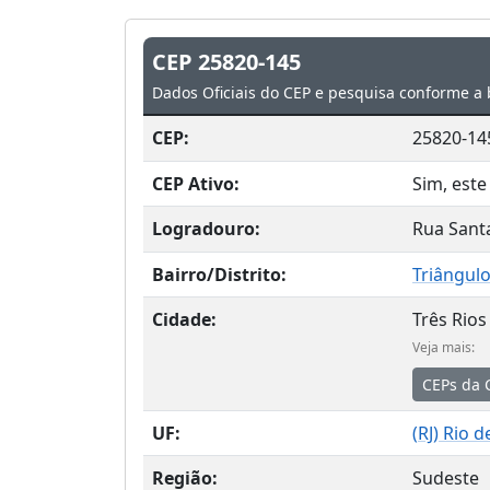
CEP 25820-145
Dados Oficiais do CEP e pesquisa conforme a 
CEP:
25820-14
CEP Ativo:
Sim, este
Logradouro:
Rua Santa
Bairro/Distrito:
Triângul
Cidade:
Três Rios
Veja mais:
CEPs da 
UF:
(
RJ
) Rio d
Região:
Sudeste