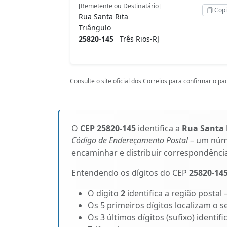
[Remetente ou Destinatário]
Copi
Rua Santa Rita
Triângulo
25820-145
Três Rios-RJ
Consulte o
site oficial dos Correios
para confirmar o pad
O
CEP 25820-145
identifica a
Rua Santa 
Código de Endereçamento Postal
– um núme
encaminhar e distribuir correspondênci
Entendendo os dígitos do CEP
25820-14
O dígito
2
identifica a região postal 
Os 5 primeiros dígitos localizam o se
Os 3 últimos dígitos (sufixo) identif