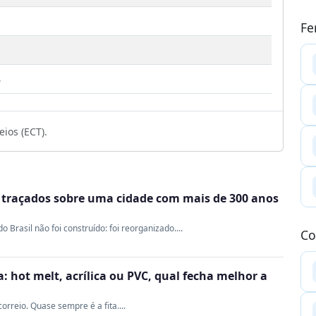
Fe
1
8
ios (ECT).
m traçados sobre uma cidade com mais de 300 anos
Brasil não foi construído: foi reorganizado....
Co
 hot melt, acrílica ou PVC, qual fecha melhor a
rreio. Quase sempre é a fita....