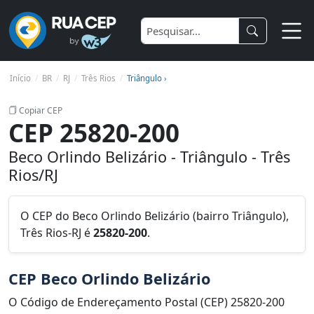
Início
BR
RJ
Três Rios
Triângulo ›
Copiar CEP
CEP 25820-200
Beco Orlindo Belizário - Triângulo - Três
Rios/RJ
O CEP do Beco Orlindo Belizário (bairro Triângulo),
Três Rios-RJ é
25820-200
.
CEP Beco Orlindo Belizário
O Código de Endereçamento Postal (CEP) 25820-200