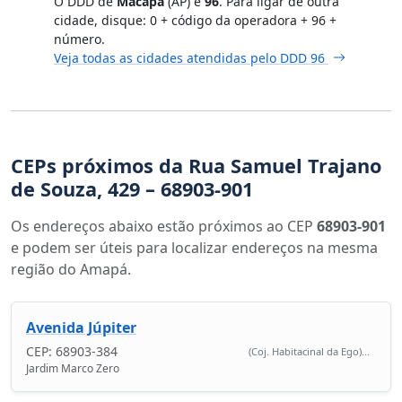
O DDD de
Macapá
(AP) é
96
. Para ligar de outra
cidade, disque: 0 + código da operadora + 96 +
número.
Veja todas as cidades atendidas pelo DDD 96
CEPs próximos da Rua Samuel Trajano
de Souza, 429 – 68903-901
Os endereços abaixo estão próximos ao CEP
68903-901
e podem ser úteis para localizar endereços na mesma
região do Amapá.
Avenida Júpiter
CEP: 68903-384
(Coj. Habitacinal da Ego)...
Jardim Marco Zero